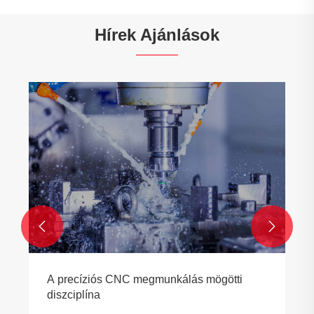
Hírek Ajánlások


A precíziós CNC megmunkálás mögötti
diszciplína