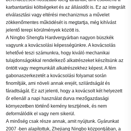
karbantartási költségeket és az állásidőt is. Ez az integrált
elválasztási vagy eltérési mechanizmus a művelet
zökkenőmentes működését is megtartja, még kihívást
jelentő terepi körülmények között is.
A Ningbo Shengfa Hardvergyárban nagyon büszkék
vagyunk a kovácsolási képességünkre. A kovácsolás
lehetővé teszi számunkra, hogy kiváló mechanikai
tulajdonságokkal rendelkező alkatrészeket készítsünk az
öntött vagy megmunkált alkatrészekhez képest. A fém
gabonaszerkezetét a kovácsolási folyamat során
finomítják, ami növeli annak erejét, szilárdságát és
fáradtságát. Ez azt jelenti, hogy a kovácsolt két helyezett
őr ellenáll a napi használat durva mezőgazdasági
környezetben történő kemény tesztjének, és nem
deformálódik el vagy nem sikerül.
A minőség csak része annak, amit nyújtunk. Gyárunkat
2007 -ben alapítottuk, Zhejiang Ningbo központjában, a