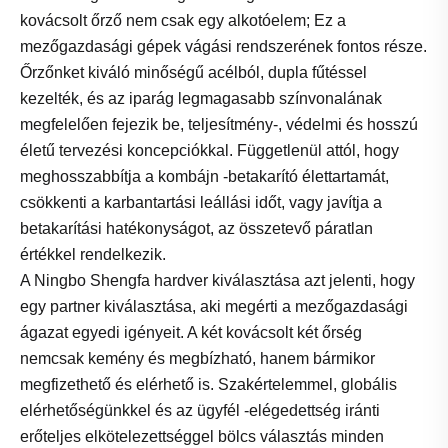
kovácsolt őrző nem csak egy alkotóelem; Ez a
mezőgazdasági gépek vágási rendszerének fontos része.
Őrzőnket kiváló minőségű acélból, dupla fűtéssel
kezelték, és az iparág legmagasabb színvonalának
megfelelően fejezik be, teljesítmény-, védelmi és hosszú
életű tervezési koncepciókkal. Függetlenül attól, hogy
meghosszabbítja a kombájn -betakarító élettartamát,
csökkenti a karbantartási leállási időt, vagy javítja a
betakarítási hatékonyságot, az összetevő páratlan
értékkel rendelkezik.
A Ningbo Shengfa hardver kiválasztása azt jelenti, hogy
egy partner kiválasztása, aki megérti a mezőgazdasági
ágazat egyedi igényeit. A két kovácsolt két őrség
nemcsak kemény és megbízható, hanem bármikor
megfizethető és elérhető is. Szakértelemmel, globális
elérhetőségünkkel és az ügyfél -elégedettség iránti
erőteljes elkötelezettséggel bölcs választás minden