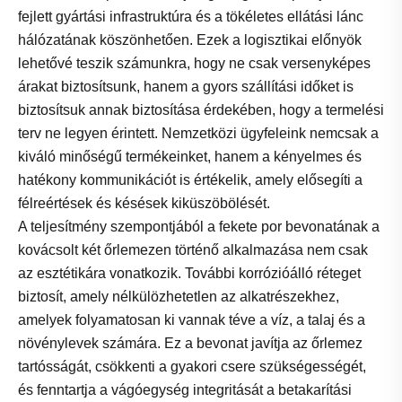
fejlett gyártási infrastruktúra és a tökéletes ellátási lánc
hálózatának köszönhetően. Ezek a logisztikai előnyök
lehetővé teszik számunkra, hogy ne csak versenyképes
árakat biztosítsunk, hanem a gyors szállítási időket is
biztosítsuk annak biztosítása érdekében, hogy a termelési
terv ne legyen érintett. Nemzetközi ügyfeleink nemcsak a
kiváló minőségű termékeinket, hanem a kényelmes és
hatékony kommunikációt is értékelik, amely elősegíti a
félreértések és késések kiküszöbölését.
A teljesítmény szempontjából a fekete por bevonatának a
kovácsolt két őrlemezen történő alkalmazása nem csak
az esztétikára vonatkozik. További korrózióálló réteget
biztosít, amely nélkülözhetetlen az alkatrészekhez,
amelyek folyamatosan ki vannak téve a víz, a talaj és a
növénylevek számára. Ez a bevonat javítja az őrlemez
tartósságát, csökkenti a gyakori csere szükségességét,
és fenntartja a vágóegység integritását a betakarítási