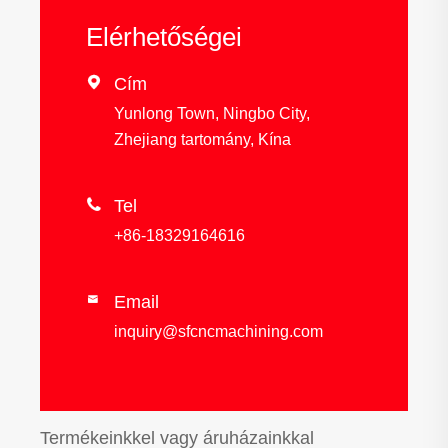
Elérhetőségei

Cím
Yunlong Town, Ningbo City,
Zhejiang tartomány, Kína

Tel
+86-18329164616
Email

inquiry@sfcncmachining.com
Termékeinkkel vagy áruházainkkal