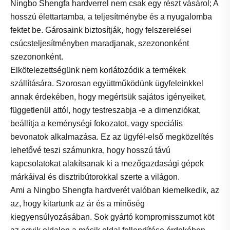
Ningbo Shengfa hardverrel nem csak egy részt vásárol; A
hosszú élettartamba, a teljesítménybe és a nyugalomba
fektet be. Gárosaink biztosítják, hogy felszerelései
csúcsteljesítményben maradjanak, szezononként
szezononként.
Elkötelezettségünk nem korlátozódik a termékek
szállítására. Szorosan együttműködünk ügyfeleinkkel
annak érdekében, hogy megértsük sajátos igényeiket,
függetlenül attól, hogy testreszabja -e a dimenziókat,
beállítja a keménységi fokozatot, vagy speciális
bevonatok alkalmazása. Ez az ügyfél-első megközelítés
lehetővé teszi számunkra, hogy hosszú távú
kapcsolatokat alakítsanak ki a mezőgazdasági gépek
márkáival és disztribútorokkal szerte a világon.
Ami a Ningbo Shengfa hardverét valóban kiemelkedik, az
az, hogy kitartunk az ár és a minőség
kiegyensúlyozásában. Sok gyártó kompromisszumot köt