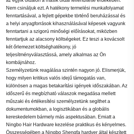
az egyik oldalon a másik oldal fellendítése érdekében.
Nem csináljuk ezt. A hatékony termelési munkafolyamat
fenntartásával, a fejlett gépekbe történő beruházással és
a helyi anyagforrások kihasználásával képesek vagyunk
fenntartani a szigorú minőségi előírásokat, miközben
fenntartjuk az alacsony költségeket. Ez teszi a kovácsolt
két őrlemezet költséghatékony, jó
teljesítményválasztássá, amely alkalmas az Ön
kombájnához.
Személyzetünk reagálása szintén nagyon jó. Elismerjük,
hogy milyen kritikus valós idejű támogatás van,
különösen a magas betakarítási igények időszakában. Az
időszerű és megbízható válaszok megadása mellett
műszaki és értékesítési személyzetünk segíthet a
dokumentumokban, a logisztikában és a globális
kereskedelem bármely más aspektusában. Emiatt a
Ningbo Hair Hardware kezelése praktikus és kényelmes.
Összességében a Ningbo Shengfa hardver által készített