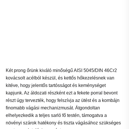
Két prong őrünk kiváló minőségű AISI 5045/DIN 46Cr2
kovácsolt acélból készül, és kettős hőkezelésnek van
kitéve, hogy jelentős tartósságot és keménységet
kapjunk. Az áldozati részként ezt a fekete porral bevont
részt úgy tervezték, hogy felszívja az ütést és a kombájn
finomabb vágási mechanizmusát. Átgondoltan
elhelyezkedik a teljes sarló fő testén, támogatva a
növényi szárok hatékony és tiszta vágásához szükséges