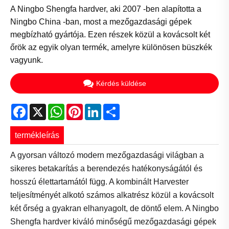
A Ningbo Shengfa hardver, aki 2007 -ben alapította a
Ningbo China -ban, most a mezőgazdasági gépek
megbízható gyártója. Ezen részek közül a kovácsolt két
őrök az egyik olyan termék, amelyre különösen büszkék
vagyunk.
Kérdés küldése
Facebook
X
WhatsApp
Pinterest
LinkedIn
Share
termékleírás
A gyorsan változó modern mezőgazdasági világban a
sikeres betakarítás a berendezés hatékonyságától és
hosszú élettartamától függ. A kombinált Harvester
teljesítményét alkotó számos alkatrész közül a kovácsolt
két őrség a gyakran elhanyagolt, de döntő elem. A Ningbo
Shengfa hardver kiváló minőségű mezőgazdasági gépek