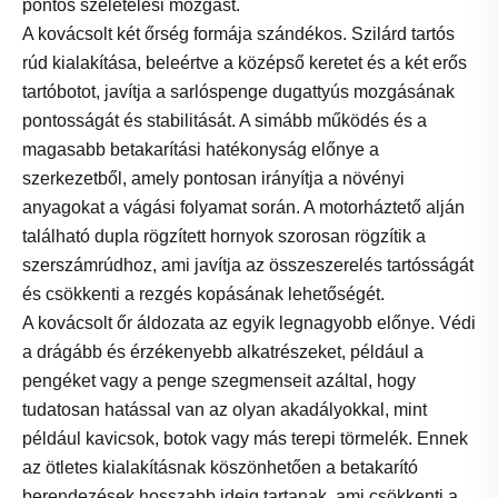
pontos szeletelési mozgást.
A kovácsolt két őrség formája szándékos. Szilárd tartós
rúd kialakítása, beleértve a középső keretet és a két erős
tartóbotot, javítja a sarlóspenge dugattyús mozgásának
pontosságát és stabilitását. A simább működés és a
magasabb betakarítási hatékonyság előnye a
szerkezetből, amely pontosan irányítja a növényi
anyagokat a vágási folyamat során. A motorháztető alján
található dupla rögzített hornyok szorosan rögzítik a
szerszámrúdhoz, ami javítja az összeszerelés tartósságát
és csökkenti a rezgés kopásának lehetőségét.
A kovácsolt őr áldozata az egyik legnagyobb előnye. Védi
a drágább és érzékenyebb alkatrészeket, például a
pengéket vagy a penge szegmenseit azáltal, hogy
tudatosan hatással van az olyan akadályokkal, mint
például kavicsok, botok vagy más terepi törmelék. Ennek
az ötletes kialakításnak köszönhetően a betakarító
berendezések hosszabb ideig tartanak, ami csökkenti a