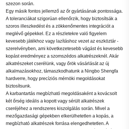
szezon során.
Egy másik fontos jellemző az őr gyártásának pontossága.
A toleranciákat szigorúan ellenőrzik, hogy biztosítsák a
szoros illeszkedést és a zökkenőmentes integrációt a
meglévő gépekkel. Ez a részletekre való figyelem
kevesebb játékhoz vagy lazításhoz vezet az eszköztár -
szerelvényben, ami következetesebb vágást és kevesebb
kopást eredményez a szomszédos alkatrészeknél. Akár
alkatrészeket cserélünk, vagy őrök vásárlását az új
alkalmazásokhoz, támaszkodhatunk a Ningbo Shengfa
hardverre, hogy precíziós mérnöki megoldásokat
biztosítsunk.
A karbantartás megbízható megoldásaként a kovácsolt
két őrség ideális a kopott vagy sérült alkatrészek
cseréjéhez a rendszeres kiszolgálás során. Mivel a
mezőgazdasági gépekben elkerülhetetlen a kopás, a
megbízható alkatrészek forrása elengedhetetlen. A