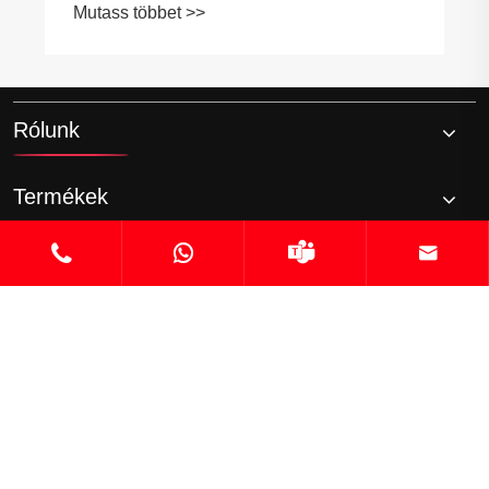
Mutass többet >>
Rólunk
Termékek




Hír
Lépjen kapcsolatba velünk