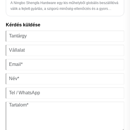
itt.
A Ningbo Shengfa Hardware egy kis műhelyből globális beszállítóvá
válik a fejlett gyártás, a szigorú minőség-ellenőrzés és a gyors
szállítás révén – ez alakítja a modern hardvergyártás jövőjét.
Kérdés küldése