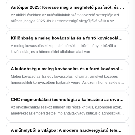
rejt.
szolgáltatások nyújtása iránt Kínában és a
Autóipar 2025: Keresse meg a megfelelő pozíciót, és kezdje el az eliminációt
tengerentúlon. Alumínium CNC
Az utóbbi években az autóvállalatok számos vezető szereplője azt
megmunkáló részünk fontos szerepet
állította, hogy a 2025 -ös kulcsfontosságú vízgyűjtővé válik a Az
játszik az autóiparban, a
autóipar fejlesztése. Ez azt jelenti, hogy a 2025 -et brutális
mezőgazdaságban, az orvostudományban
eliminációs mérkőzésnek kell tekinteni.
és más iparágakban. Az ellátási lánc
Különbség a meleg kovácsolás és a forró kovácsolás között
kezelésében gazdag tapasztalattal a
A meleg kovácsolás közepes hőmérsékleti körülmények között a
SHENGFA bevált stratégiákkal segíti a
kovácsolás, és a hőmérséklet általában alatt van ...
rezsicsökkentést, valamint az ár, a
minőség és a szállítás optimalizálását.
A különbség a meleg kovácsolás és a forró kovácsolás között
Meleg kovácsolás: Ez egy kovácsolási folyamat, amelyet közepes
hőmérsékleti környezetben hajtanak végre. Az üzemi hőmérsékletet
a fémszemcsék átkristályosodásának kritikus hőmérséklete alatt
állítják be, és az anyag normalizált hőmérsékletének kb. 70% -ánál
CNC megmunkálási technológia alkalmazása az orvosi alkatrészek iparában
alacsonyabb.
Az orvostechnikai eszköz minden kis része kritikus, különösen azok,
amelyeket az emberi testbe implantáltak vagy kritikus diagnosztikai
folyamatokban használnak. Ezeknek az alkalmazásoknak rendkívül
nagy pontosságú és jó biokompatibilitású alkatrészekre van szükség,
A műhelyből a világba: A modern hardvergyártó felemelkedése
és a CNC megmunkálási technológiája pótolhatatlan szerepet játszik