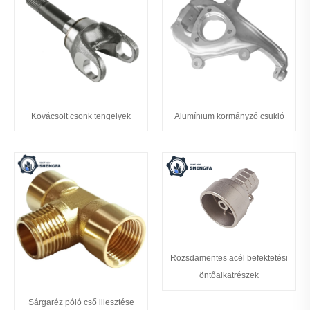
Kovácsolt csonk tengelyek
Alumínium kormányzó csukló
Rozsdamentes acél befektetési
öntőalkatrészek
Sárgaréz póló cső illesztése