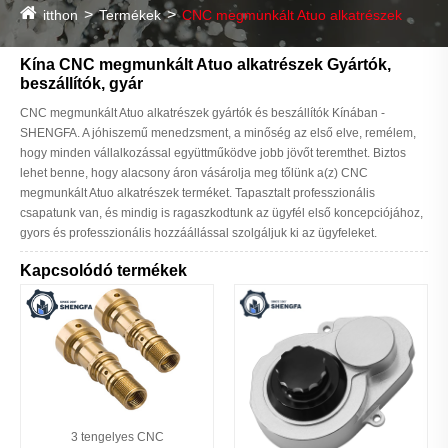
itthon
Termékek
CNC megmunkált Atuo alkatrészek
Kína CNC megmunkált Atuo alkatrészek Gyártók,
beszállítók, gyár
CNC megmunkált Atuo alkatrészek gyártók és beszállítók Kínában -
SHENGFA. A jóhiszemű menedzsment, a minőség az első elve, remélem,
hogy minden vállalkozással együttműködve jobb jövőt teremthet. Biztos
lehet benne, hogy alacsony áron vásárolja meg tőlünk a(z) CNC
megmunkált Atuo alkatrészek terméket. Tapasztalt professzionális
csapatunk van, és mindig is ragaszkodtunk az ügyfél első koncepciójához,
gyors és professzionális hozzáállással szolgáljuk ki az ügyfeleket.
Kapcsolódó termékek
3 tengelyes CNC