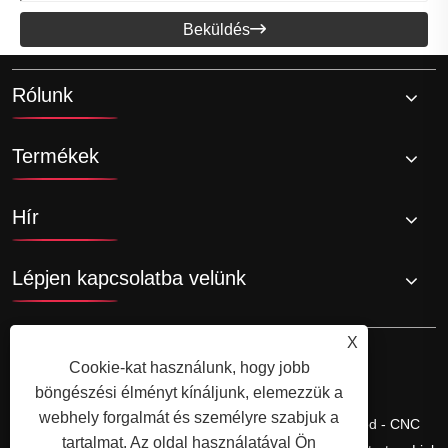
Beküldés

Rólunk
Termékek
Hír
Lépjen kapcsolatba velünk
X
Cookie-kat használunk, hogy jobb
böngészési élményt kínáljunk, elemezzük a
webhely forgalmát és személyre szabjuk a
Copyright © Ningbo Shengfa Hardware Factory Limited - CNC
tartalmat. Az oldal használatával Ön