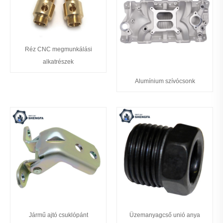
Réz CNC megmunkálási
alkatrészek
Alumínium szívócsonk
Jármű ajtó csuklópánt
Üzemanyagcső unió anya