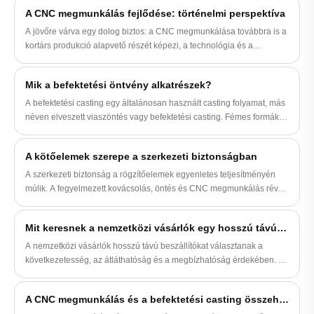
ebben az évben az Egyesült Államokban hatalomra került, az ipar az
rajzasztalról történő tömeggyártásba való
A CNC megmunkálás fejlődése: történelmi perspektíva
exportteljesítmény romlása miatt aggódik. Ugyanakkor egyes
átültetéséhez. A SHENGFA Hardware
elemzők azt jósolják, hogy a kínai-USA konfliktusok folytatása
olyan szakértőket alkalmaz, akik tudják,
A jövőre várva egy dolog biztos: a CNC megmunkálása továbbra is a
váratlan előnyökkel járhat Dél-Korea számára.
hogyan kell megmunkálni a szükséges
kortárs produkció alapvető részét képezi, a technológia és a
alkatrészt. Jöjjön el hozzánk
történelem speciális integrációjával, és olyan szervezetek, mint a
koncepciójával, rajzával vagy
Ningbo Shengfa hardver, fontos szerepet játszanak az örökség
Mik a befektetési öntvény alkatrészek?
instrukciójával, majd szakértőink
megőrzésében.
megmunkálják Önnek a prototípust.
A befektetési casting egy általánosan használt casting folyamat, más
néven elveszett viaszöntés vagy befektetési casting. Fémes formák
fémrészeit állítja elő oldható formák felhasználásával. Íme néhány
általános befektetési casting alkatrész:
A kötőelemek szerepe a szerkezeti biztonságban
A szerkezeti biztonság a rögzítőelemek egyenletes teljesítményén
múlik. A fegyelmezett kovácsolás, öntés és CNC megmunkálás révén
a NINGBO SHENGFA HARDWARE biztosítja, hogy a csavarok és
anyák stabil, hosszú távú megbízhatóságot biztosítanak a valós
Mit keresnek a nemzetközi vásárlók egy hosszú távú hardverszállítónál
alkalmazásokban.
A nemzetközi vásárlók hosszú távú beszállítókat választanak a
következetesség, az átláthatóság és a megbízhatóság érdekében. A
Ningbo Shengfa Hardvernél a stabil folyamatok és a felelős
kommunikáció az árakon és az ígéreteken túl bizalmat épít.
A CNC megmunkálás és a befektetési casting összehasonlító elemzése