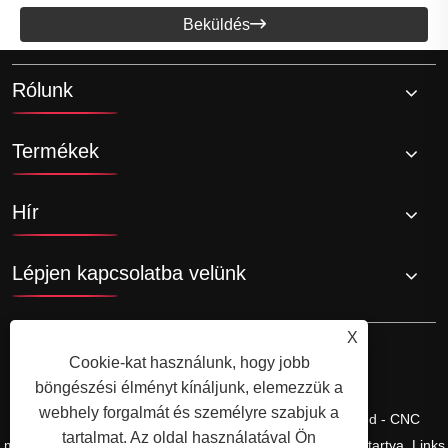
Beküldés

Rólunk
Termékek
Hír
Lépjen kapcsolatba velünk
X
Cookie-kat használunk, hogy jobb
böngészési élményt kínáljunk, elemezzük a
webhely forgalmát és személyre szabjuk a
Copyright © Ningbo Shengfa Hardware Factory Limited - CNC
tartalmat. Az oldal használatával Ön
megmunkálás, kovácsolási szolgáltatás - Minden jog fenntartva.
Links