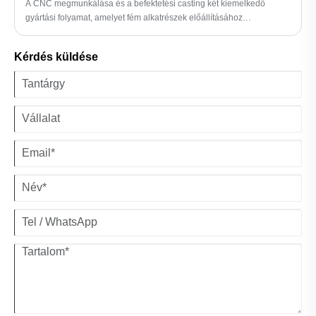
A CNC megmunkálása és a befektetési casting két kiemelkedő
gyártási folyamat, amelyet fém alkatrészek előállításához
használnak. Miközben vannak bizonyos hasonlóságok, a technikák,
az anyagok, az alkalmazások, valamint az előnyök és hátrányok
Kérdés küldése
szempontjából megkülönböztetett különbségekkel is rendelkeznek. A
cikk célja a CNC megmunkálási és befektetési casting átfogó
elemzése, kiemelve azok közös vonásait és variációit.