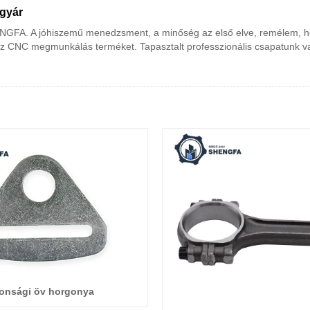
 gyár
GFA. A jóhiszemű menedzsment, a minőség az első elve, remélem, hog
íz CNC megmunkálás terméket. Tapasztalt professzionális csapatunk va
tonsági öv horgonya