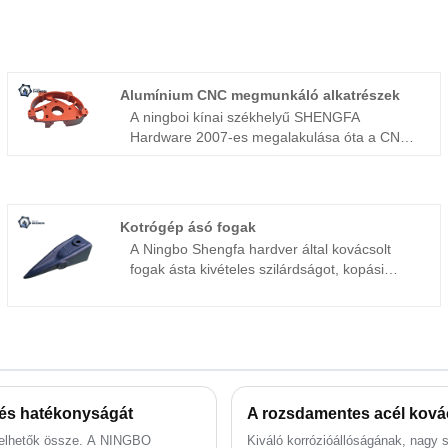
Alumínium CNC megmunkáló alkatrészek
A ningboi kínai székhelyű SHENGFA
Hardware 2007-es megalakulása óta a CNC
megmunkálási szolgáltatásra összpontosít az
egész világon, mindig igyekszünk mindent
megtenni, hogy kritikus szerepet töltsünk be
az ügyfelek és a CNC megmunkálási
Kotrógép ásó fogak
beszállítók között. Ningbo egyik vezető
A Ningbo Shengfa hardver által kovácsolt
alumínium CNC megmunkáló
fogak ásta kivételes szilárdságot, kopási
alkatrészgyártója és beszállítójaként a
ellenállást és tartósságot biztosítva az ásatási
SHENGFA elkötelezett a precíziós CNC
feladatok igényléséhez. Ideális az építéshez,
megmunkálási szolgáltatások nyújtása iránt
a bányászathoz és a mezőgazdasághoz,
Kínában és a tengerentúlon. Alumínium CNC
biztosítékos teljesítményt biztosítanak, így
megmunkáló részünk fontos szerepet játszik
intelligens választássá teszik őket a tömeges
az autóiparban, a mezőgazdaságban, az
beszerzéshez és az ismételt beszerzésekhez.
orvostudományban és más iparágakban. Az
lés hatékonyságát
A rozsdamentes acél ková
ellátási lánc kezelésében gazdag
tapasztalattal a SHENGFA bevált
relhetők össze. A NINGBO
Kiváló korrózióállóságának, nagy 