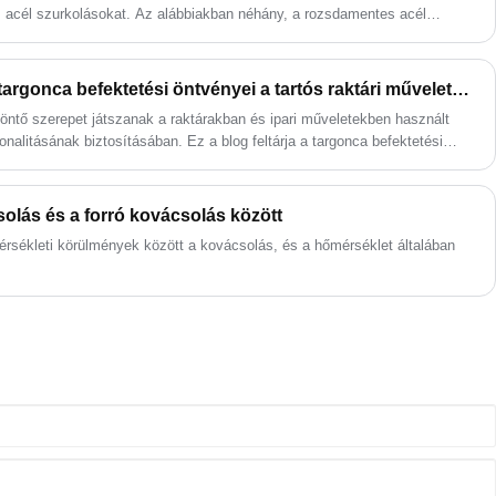
költségek csökkentése terén.
 acél szurkolásokat. Az alábbiakban néhány, a rozsdamentes acél
forgatókönyvei:
Miért elengedhetetlenek a targonca befektetési öntvényei a tartós raktári műveletekhez?
ntő szerepet játszanak a raktárakban és ipari műveletekben használt
nalitásának biztosításában. Ez a blog feltárja a targonca befektetési
sukat, előnyeit, valamint a megfelelő kiválasztásánál figyelembe veendő
A, a befektetési öntés piacvezető vállalata a targoncagyártó cégek
ű megoldásokat kínál.
lás és a forró kovácsolás között
sékleti körülmények között a kovácsolás, és a hőmérséklet általában