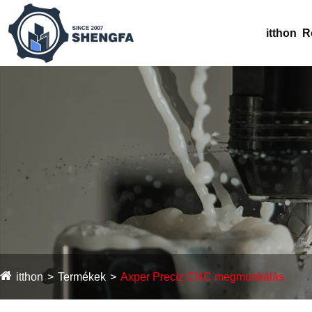
itthon
R
itthon
Termékek
Axper Precíz CNC megmunkálás