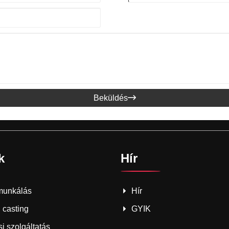
Beküldés

k
Hír
unkálás
Hír
 casting
GYIK
i szolgáltatás