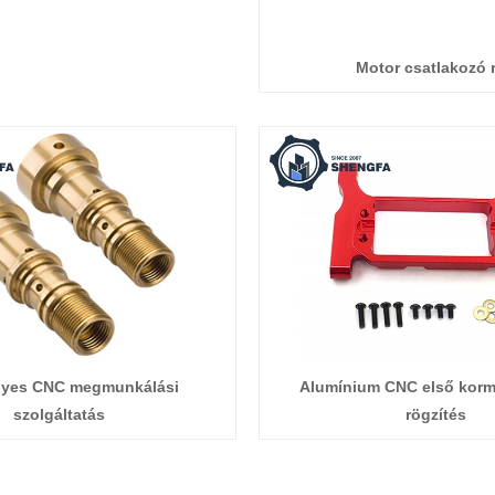
Motor csatlakozó 
lyes CNC megmunkálási
Alumínium CNC első kor
szolgáltatás
rögzítés