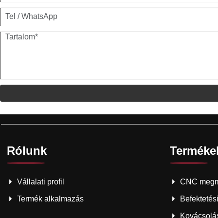
Rólunk
Terméke
Vállalati profil
CNC megm
Termék alkalmazás
Befektetési
Kovácsolás