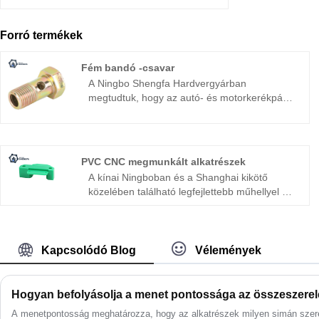
Forró termékek
Fém bandó -csavar
A Ningbo Shengfa Hardvergyárban
megtudtuk, hogy az autó- és motorkerékpár -
alkatrészek világában minden részlet fontos -
különösen, ha a kötőelemekről, például a fém
bandókcsavarokról van szó. Ez az alkatrész
általában kicsi, de számos funkcióval
PVC CNC megmunkált alkatrészek
rendelkezik. Alapvető szerepet játszik a
A kínai Ningboban és a Shanghai kikötő
fékrendszerek, az üzemanyag -csővezetékek
közelében található legfejlettebb műhellyel a
és a különféle járművek hidraulikus
SHENGFA Hardware első osztályú
csatlakozásainak teljesítményében és
berendezéseket és kapcsolódó szoftvereket
biztonságában.
használ, például vízszintes esztergagépeket
és függőleges marókat, valamint egy portálos
Kapcsolódó Blog
Vélemények
útválasztót a nagy alkatrészek
megmunkálásához, hogy ügyfelei számára
teljes gyártási precíziós megmunkálás. A
Hogyan befolyásolja a menet pontossága az összeszere
SHENGFA elkötelezett a minőség és az
A menetpontosság meghatározza, hogy az alkatrészek milyen simán sze