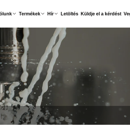
ólunk
Termékek
Hír
Letöltés
Küldje el a kérdést
Ve