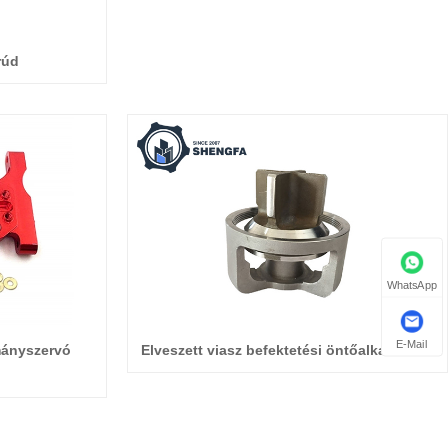
rúd
WhatsApp
E-Mail
mányszervó
Elveszett viasz befektetési öntőalkatrészek