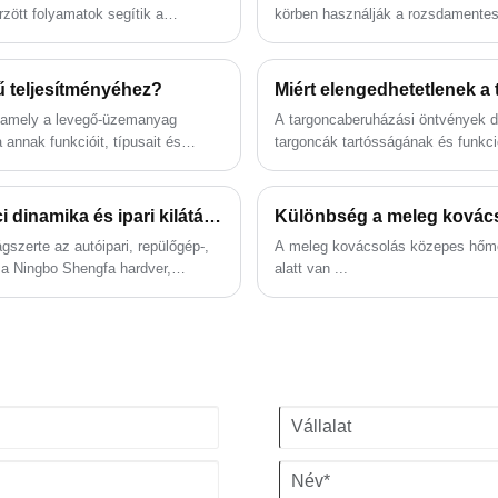
stratégiákkal segíti a rezsicsökkentést,
tt folyamatok segítik a
körben használják a rozsdamentes
valamint az ár, a minőség és a szállítás
ési hatékonyságot. A
kovácsolás általános alkalmazási 
optimalizálását.
enőmentességét. A NINGBO
tt folyamatok segítik a
ű teljesítményéhez?
lés valós hatékonyságát.
, amely a levegő-üzemanyag
A targoncaberuházási öntvények dö
 annak funkcióit, típusait és
targoncák tartósságának és funkcio
válassza ki az igényeinek
öntvények jelentőségét, alkalmazá
legfontosabb tényezőket. A SHENGF
igényeire szabott, kiváló minőség
Kína alumínium exportja 2024 -ben: Globális trendek, piaci dinamika és ipari kilátások
Különbség a meleg kovácso
gszerte az autóipari, repülőgép-,
A meleg kovácsolás közepes hőmér
nt a Ningbo Shengfa hardver,
alatt van ...
eljenek a nemzetközi előírásoknak.