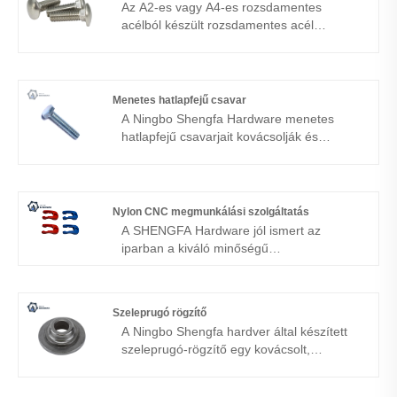
Az A2-es vagy A4-es rozsdamentes
acélból készült rozsdamentes acél
kocsicsavarok kiváló korrózióállóságot és
hosszú távú megbízhatóságot kínálnak. A
Ningbo Shengfa Hardware által precízen
gyártott termékek alkalmasak kültéri,
Menetes hatlapfejű csavar
tengeri és szerkezeti alkalmazásokra.
A Ningbo Shengfa Hardware menetes
hatlapfejű csavarjait kovácsolják és
precíziós menettel készítik, hogy
megbízható szorítóerőt, tartósságot és
korrózióállóságot biztosítsanak az
autóiparban, a gépekben, az építőiparban
Nylon CNC megmunkálási szolgáltatás
és a nehézipari alkalmazásokban.
A SHENGFA Hardware jól ismert az
iparban a kiváló minőségű
csavargépalkatrészek nylon
felhasználásával történő előállításáról a
nylon CNC megmunkálási szolgáltatásán
Szeleprugó rögzítő
keresztül. Cégünk a kínai Ningboban
A Ningbo Shengfa hardver által készített
található, 2007-ben alakult, és eddig több
szeleprugó-rögzítő egy kovácsolt,
mint 17 éves múltra tekint vissza.
precíziós tervezett alkatrész, amelyet a
Tapasztalatunknak és know-how-nak
tartósság és a teljesítmény érdekében
köszönhetően rendkívül összetett