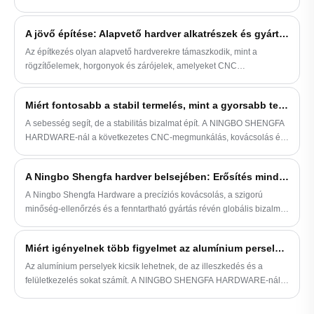
különböző projektekben vettünk részt,
...
és gyártási tapasztalatunkkal képesek
amelyek nagy pontosságot, precizitást és
vagyunk segíteni ügyfeleinknek a
minőséget igényelnek. Folyamatosan
A jövő építése: Alapvető hardver alkatrészek és gyártási folyamataik az építőiparban
terméktervezés optimalizálása, jobb
gyártunk nejlonból megmunkált
Az építkezés olyan alapvető hardverekre támaszkodik, mint a
megoldások és a költségek csökkentése
alkatrészeket, amelyek megfelelnek vagy
rögzítőelemek, horgonyok és zárójelek, amelyeket CNC
terén.
meghaladják ügyfeleink elvárásait.
megmunkálás, kovácsolás, öntés és még sok más. Az innovációval
és a fenntarthatósággal a Ningbo Shengfa hardver kiváló minőségű
Miért fontosabb a stabil termelés, mint a gyorsabb termelés?
megoldásokat kínál, amelyek biztosítják a biztonságot, a tartósságot
és a hatékonyságot.
A sebesség segít, de a stabilitás bizalmat épít. A NINGBO SHENGFA
HARDWARE-nál a következetes CNC-megmunkálás, kovácsolás és
ellenőrzött folyamatok biztosítják a kötőelemek megbízhatóságát a
tételekben, így támogatják a kiszámítható szállítást és a hosszú távú
A Ningbo Shengfa hardver belsejében: Erősítés minden csavarban
használatot.
A Ningbo Shengfa Hardware a precíziós kovácsolás, a szigorú
minőség-ellenőrzés és a fenntartható gyártás révén globális bizalmat
épít ki – bizonyítva, hogy minden általunk gyártott csavar valódi erőt
rejt.
Miért igényelnek több figyelmet az alumínium perselyek, mint amennyit a méretük sugall?
Az alumínium perselyek kicsik lehetnek, de az illeszkedés és a
felületkezelés sokat számít. A NINGBO SHENGFA HARDWARE-nál a
CNC-megmunkálást és az eloxálást stabilan tartjuk a sima,
egyenletes teljesítmény érdekében.