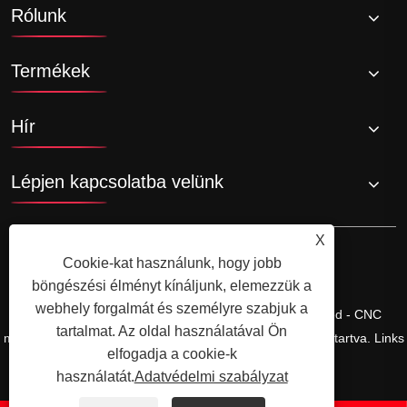
Rólunk
Termékek
Hír
Lépjen kapcsolatba velünk
X
Cookie-kat használunk, hogy jobb
böngészési élményt kínáljunk, elemezzük a
webhely forgalmát és személyre szabjuk a
Copyright © Ningbo Shengfa Hardware Factory Limited - CNC
tartalmat. Az oldal használatával Ön
megmunkálás, kovácsolási szolgáltatás - Minden jog fenntartva.
Links
elfogadja a cookie-k
Sitemap
RSS
XML
Adatvédelmi szabályzat
használatát.
Adatvédelmi szabályzat