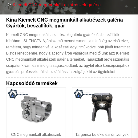
Kiemelt CNC megmunkált alkatrészek galéria
Kína Kiemelt CNC megmunkált alkatrészek galéria
Gyártók, beszállítók, gyár
Kiemelt CNC megmunkált alkatrészek galéria gyártók és beszállítók
Kínában - SHENGFA. A jóhiszemű menedzsment, a minőség az első elve,
remélem, hogy minden vállalkozással együttműködve jobb jövőt teremthet.
Biztos lehet benne, hogy alacsony áron vásárolja meg tőlünk a(z) Kiemelt
CNC megmunkált alkatrészek galéria terméket. Tapasztalt professzionális
csapatunk van, és mindig is ragaszkodtunk az ügyfél első koncepciójához,
gyors és professzionális hozzáállással szolgáljuk ki az ügyfeleket.
Kapcsolódó termékek
CNC megmunkált alkatrészek
Targonca befektetési öntvények