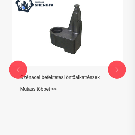


Szénacél befektetési öntőalkatrészek
Mutass többet >>