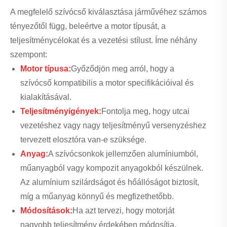
A megfelelő szívócső kiválasztása járművéhez számos
tényezőtől függ, beleértve a motor típusát, a
teljesítménycélokat és a vezetési stílust. Íme néhány
szempont:
Motor típusa:
Győződjön meg arról, hogy a
szívócső kompatibilis a motor specifikációival és
kialakításával.
Teljesítményigények:
Fontolja meg, hogy utcai
vezetéshez vagy nagy teljesítményű versenyzéshez
tervezett elosztóra van-e szüksége.
Anyag:
A szívócsonkok jellemzően alumíniumból,
műanyagból vagy kompozit anyagokból készülnek.
Az alumínium szilárdságot és hőállóságot biztosít,
míg a műanyag könnyű és megfizethetőbb.
Módosítások:
Ha azt tervezi, hogy motorját
nagyobb teljesítmény érdekében módosítja,