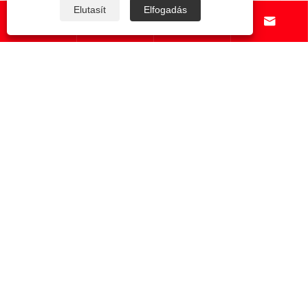
Mutass többet >>
Elutasít
Elfogadás




Rólunk
Termékek
Hír
Lépjen kapcsolatba velünk