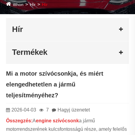
itthon
Hír
Hír
Hír
Termékek
Mi a motor szívócsonkja, és miért
elengedhetetlen a jármű
teljesítményéhez?
2026-04-03
7
Hagyj üzenetet
Összegzés:
A
e
n
gine szívócsonk
a jármű
motorrendszerének kulcsfontosságú része, amely felelős