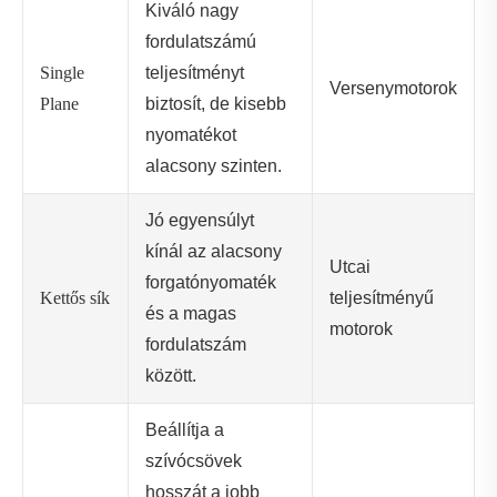
Kiváló nagy
fordulatszámú
Single
teljesítményt
Versenymotorok
Plane
biztosít, de kisebb
nyomatékot
alacsony szinten.
Jó egyensúlyt
kínál az alacsony
Utcai
forgatónyomaték
Kettős sík
teljesítményű
és a magas
motorok
fordulatszám
között.
Beállítja a
szívócsövek
hosszát a jobb