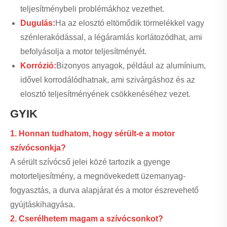
teljesítménybeli problémákhoz vezethet.
Dugulás:
Ha az elosztó eltömődik törmelékkel vagy
szénlerakódással, a légáramlás korlátozódhat, ami
befolyásolja a motor teljesítményét.
Korrózió:
Bizonyos anyagok, például az alumínium,
idővel korrodálódhatnak, ami szivárgáshoz és az
elosztó teljesítményének csökkenéséhez vezet.
GYIK
1. Honnan tudhatom, hogy sérült-e a motor
szívócsonkja?
A sérült szívócső jelei közé tartozik a gyenge
motorteljesítmény, a megnövekedett üzemanyag-
fogyasztás, a durva alapjárat és a motor észrevehető
gyújtáskihagyása.
2. Cserélhetem magam a szívócsonkot?