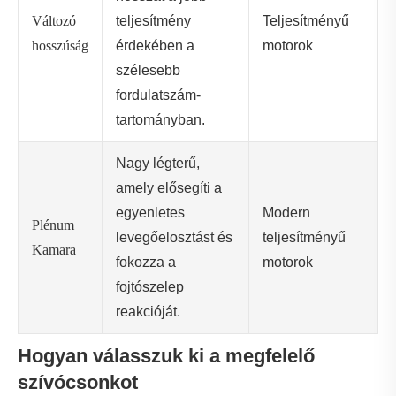
Változó
teljesítmény
Teljesítményű
hosszúság
érdekében a
motorok
szélesebb
fordulatszám-
tartományban.
Nagy légterű,
amely elősegíti a
egyenletes
Modern
Plénum
levegőelosztást és
teljesítményű
Kamara
fokozza a
motorok
fojtószelep
reakcióját.
Hogyan válasszuk ki a megfelelő
szívócsonkot