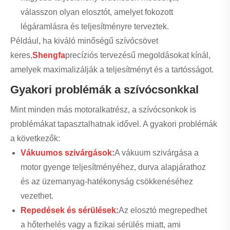
válasszon olyan elosztót, amelyet fokozott
légáramlásra és teljesítményre terveztek.
Például, ha kiváló minőségű szívócsövet
keres,
Shengfa
precíziós tervezésű megoldásokat kínál,
amelyek maximalizálják a teljesítményt és a tartósságot.
Gyakori problémák a szívócsonkkal
Mint minden más motoralkatrész, a szívócsonkok is
problémákat tapasztalhatnak idővel. A gyakori problémák
a következők:
Vákuumos szivárgások:
A vákuum szivárgása a
motor gyenge teljesítményéhez, durva alapjárathoz
és az üzemanyag-hatékonyság csökkenéséhez
vezethet.
Repedések és sérülések:
Az elosztó megrepedhet
a hőterhelés vagy a fizikai sérülés miatt, ami