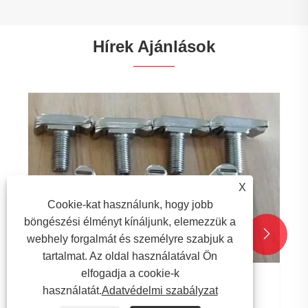
Hírek Ajánlások
X
Cookie-kat használunk, hogy jobb
böngészési élményt kínáljunk, elemezzük a


webhely forgalmát és személyre szabjuk a
tartalmat. Az oldal használatával Ön
elfogadja a cookie-k
A T-csavarok fő alkalmazásmezői
használatát.
Adatvédelmi szabályzat