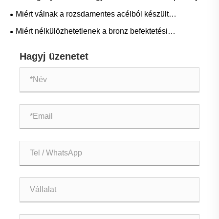
mint amennyit a méretük sugall?
Miért válnak a rozsdamentes acélból készült
öntvényalkatrészek ma a legmegbízhatóbb megoldás a
Miért nélkülözhetetlenek a bronz befektetési
nagy pontosságú gyártáshoz
öntőalkatrészek a modern gyártáshoz?
Hagyj üzenetet