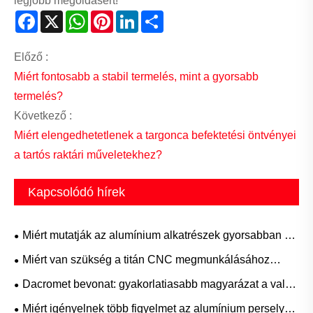
legjobb megoldásért!
Facebook
X
WhatsApp
Pinterest
LinkedIn
Share
Előző :
Miért fontosabb a stabil termelés, mint a gyorsabb
termelés?
Következő :
Miért elengedhetetlenek a targonca befektetési öntvényei
a tartós raktári műveletekhez?
Kapcsolódó hírek
Miért mutatják az alumínium alkatrészek gyorsabban az
eltéréseket, mint az acél?
Miért van szükség a titán CNC megmunkálásához
nagynyomású hűtőfolyadékra és speciális
Dacromet bevonat: gyakorlatiasabb magyarázat a valós
szerszámokra?
használatból
Miért igényelnek több figyelmet az alumínium perselyek,