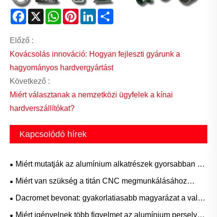
Facebook
X
WhatsApp
Pinterest
LinkedIn
Share
Előző :
Kovácsolás innováció: Hogyan fejleszti gyárunk a
hagyományos hardvergyártást
Következő :
Miért választanak a nemzetközi ügyfelek a kínai
hardverszállítókat?
Kapcsolódó hírek
Miért mutatják az alumínium alkatrészek gyorsabban az
eltéréseket, mint az acél?
Miért van szükség a titán CNC megmunkálásához
nagynyomású hűtőfolyadékra és speciális
Dacromet bevonat: gyakorlatiasabb magyarázat a valós
szerszámokra?
használatból
Miért igényelnek több figyelmet az alumínium perselyek,