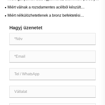
mint amennyit a méretük sugall?
Miért válnak a rozsdamentes acélból készült
öntvényalkatrészek ma a legmegbízhatóbb megoldás a
Miért nélkülözhetetlenek a bronz befektetési
nagy pontosságú gyártáshoz
öntőalkatrészek a modern gyártáshoz?
Hagyj üzenetet