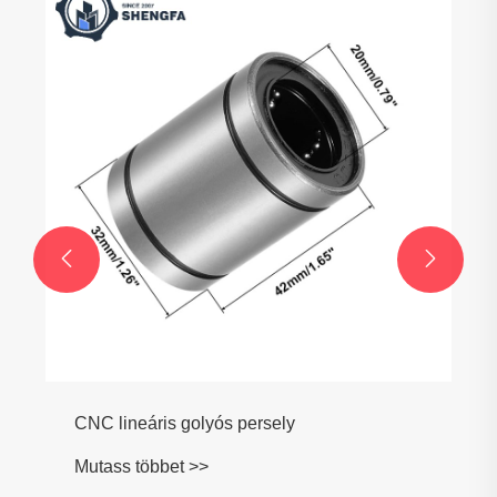
Motor csatlakozó rúd
Mutass többet >>

