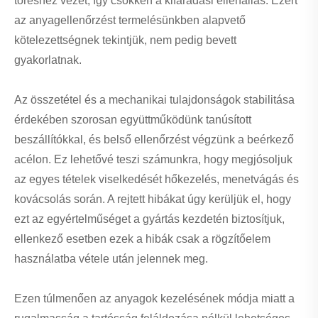
töréshez vezet, így csökken a kifáradási ellenállás. Ezért
az anyagellenőrzést termelésünkben alapvető
kötelezettségnek tekintjük, nem pedig bevett
gyakorlatnak.
Az összetétel és a mechanikai tulajdonságok stabilitása
érdekében szorosan együttműködünk tanúsított
beszállítókkal, és belső ellenőrzést végzünk a beérkező
acélon. Ez lehetővé teszi számunkra, hogy megjósoljuk
az egyes tételek viselkedését hőkezelés, menetvágás és
kovácsolás során. A rejtett hibákat úgy kerüljük el, hogy
ezt az egyértelműséget a gyártás kezdetén biztosítjuk,
ellenkező esetben ezek a hibák csak a rögzítőelem
használatba vétele után jelennek meg.
Ezen túlmenően az anyagok kezelésének módja miatt a