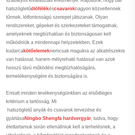
szabályos kiválasztás eredménye. Rájöttünk, hogy bár
hatszögletű
diófélék
és
csavarok
nagyon közvetlennek
tűnnek, létfontosságú szerepet játszanak. Olyan
rendszereket, gépeket és szerkezeteket támogatnak,
amelyeknek megbízhatóan és biztonságosan kell
működniük a mindennapi helyzetekben. Ezek
kudarca
kötőelemek
nemcsak magukra az alkatrészekre
van hatással, hanem mélyreható hatással van azok
hosszú távú működési megbízhatóságára,
termelékenységére és biztonságára is.
Emiatt minden tevékenységünkben az elsődleges
kritérium a tartósság. Mi
hatszögletű anyák és csavarok tervezése és
gyártása
Ningbo Shengfa hardvergyár
, tudva, hogy
élettartamuk során ellenállniuk kell a terhelésnek, a