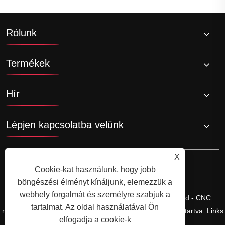
Rólunk
Termékek
Hír
Lépjen kapcsolatba velünk
X
Cookie-kat használunk, hogy jobb
böngészési élményt kínáljunk, elemezzük a
webhely forgalmát és személyre szabjuk a
Copyright © Ningbo Shengfa Hardware Factory Limited - CNC
tartalmat. Az oldal használatával Ön
megmunkálás, kovácsolási szolgáltatás - Minden jog fenntartva.
Links
elfogadja a cookie-k
Sitemap
RSS
XML
Adatvédelmi szabályzat