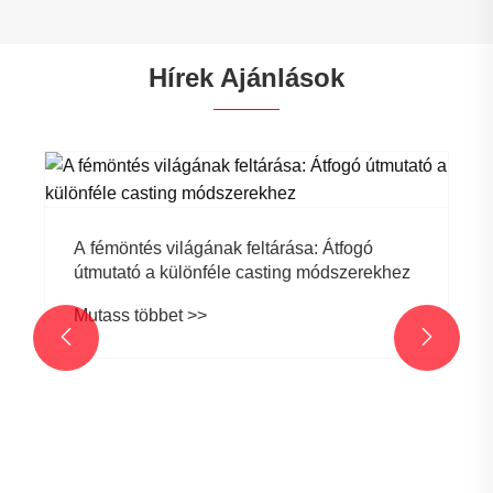
Hírek Ajánlások
Mit keresnek a nemzetközi vásárlók egy
hosszú távú hardverszállítónál
Mutass többet >>

