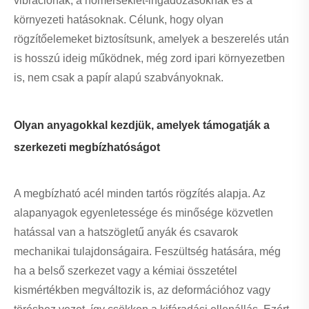
vibrációnak, a hőmérséklet-ingadozásoknak és a
környezeti hatásoknak. Célunk, hogy olyan
rögzítőelemeket biztosítsunk, amelyek a beszerelés után
is hosszú ideig működnek, még zord ipari környezetben
is, nem csak a papír alapú szabványoknak.
Olyan anyagokkal kezdjük, amelyek támogatják a
szerkezeti megbízhatóságot
A megbízható acél minden tartós rögzítés alapja. Az
alapanyagok egyenletessége és minősége közvetlen
hatással van a hatszögletű anyák és csavarok
mechanikai tulajdonságaira. Feszültség hatására, még
ha a belső szerkezet vagy a kémiai összetétel
kismértékben megváltozik is, az deformációhoz vagy