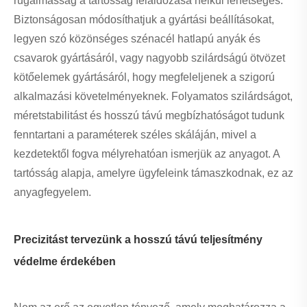
rugalmasság a tartósság feláldozása nélkül lehetséges.
Biztonságosan módosíthatjuk a gyártási beállításokat,
legyen szó közönséges szénacél hatlapú anyák és
csavarok gyártásáról, vagy nagyobb szilárdságú ötvözet
kötőelemek gyártásáról, hogy megfeleljenek a szigorú
alkalmazási követelményeknek. Folyamatos szilárdságot,
méretstabilitást és hosszú távú megbízhatóságot tudunk
fenntartani a paraméterek széles skáláján, mivel a
kezdetektől fogva mélyrehatóan ismerjük az anyagot. A
tartósság alapja, amelyre ügyfeleink támaszkodnak, ez az
anyagfegyelem.
Precizitást tervezünk a hosszú távú teljesítmény
védelme érdekében