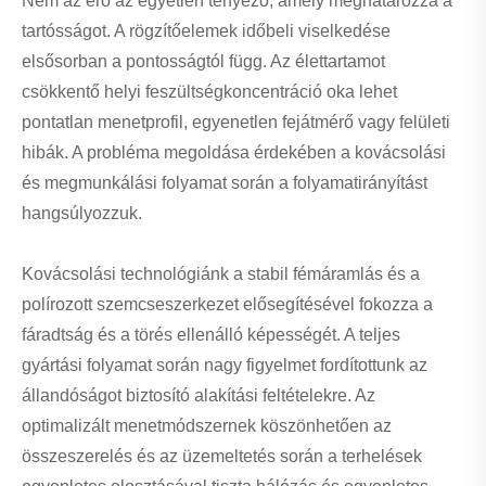
Nem az erő az egyetlen tényező, amely meghatározza a
tartósságot. A rögzítőelemek időbeli viselkedése
elsősorban a pontosságtól függ. Az élettartamot
csökkentő helyi feszültségkoncentráció oka lehet
pontatlan menetprofil, egyenetlen fejátmérő vagy felületi
hibák. A probléma megoldása érdekében a kovácsolási
és megmunkálási folyamat során a folyamatirányítást
hangsúlyozzuk.
Kovácsolási technológiánk a stabil fémáramlás és a
polírozott szemcseszerkezet elősegítésével fokozza a
fáradtság és a törés ellenálló képességét. A teljes
gyártási folyamat során nagy figyelmet fordítottunk az
állandóságot biztosító alakítási feltételekre. Az
optimalizált menetmódszernek köszönhetően az
összeszerelés és az üzemeltetés során a terhelések