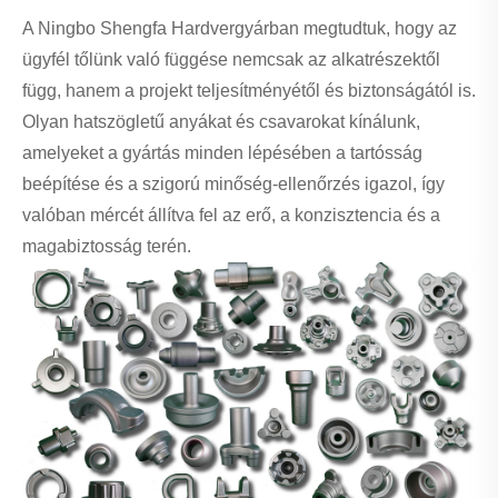
A Ningbo Shengfa Hardvergyárban megtudtuk, hogy az
ügyfél tőlünk való függése nemcsak az alkatrészektől
függ, hanem a projekt teljesítményétől és biztonságától is.
Olyan hatszögletű anyákat és csavarokat kínálunk,
amelyeket a gyártás minden lépésében a tartósság
beépítése és a szigorú minőség-ellenőrzés igazol, így
valóban mércét állítva fel az erő, a konzisztencia és a
magabiztosság terén.