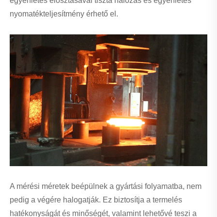
egyenletes elosztásával tiszta hálózás és egyenletes
nyomatékteljesítmény érhető el.
A mérési méretek beépülnek a gyártási folyamatba, nem
pedig a végére halogatják. Ez biztosítja a termelés
hatékonyságát és minőségét, valamint lehetővé teszi a