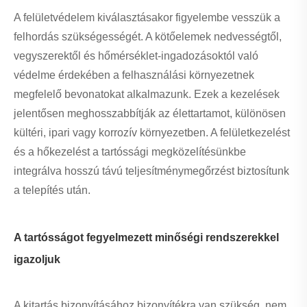
A felületvédelem kiválasztásakor figyelembe vesszük a
felhordás szükségességét. A kötőelemek nedvességtől,
vegyszerektől és hőmérséklet-ingadozásoktól való
védelme érdekében a felhasználási környezetnek
megfelelő bevonatokat alkalmazunk. Ezek a kezelések
jelentősen meghosszabbítják az élettartamot, különösen
kültéri, ipari vagy korrozív környezetben. A felületkezelést
és a hőkezelést a tartóssági megközelítésünkbe
integrálva hosszú távú teljesítménymegőrzést biztosítunk
a telepítés után.
A tartósságot fegyelmezett minőségi rendszerekkel
igazoljuk
A kitartás bizonyításához bizonyítékra van szükség, nem