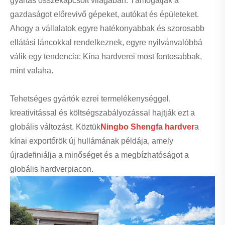
gyártás összekapcsolt világában. Támogatják a
gazdaságot előrevivő gépeket, autókat és épületeket.
Ahogy a vállalatok egyre hatékonyabbak és szorosabb
ellátási láncokkal rendelkeznek, egyre nyilvánvalóbbá
válik egy tendencia: Kína hardverei most fontosabbak,
mint valaha.
Tehetséges gyártók ezrei termelékenységgel,
kreativitással és költségszabályozással hajtják ezt a
globális változást. Köztük
Ningbo Shengfa hardver
a
kínai exportőrök új hullámának példája, amely
újradefiniálja a minőséget és a megbízhatóságot a
globális hardverpiacon.