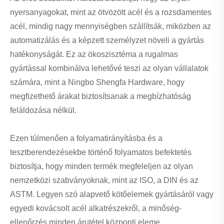
nyersanyagokat, mint az ötvözött acél és a rozsdamentes
acél, mindig nagy mennyiségben szállítsák, miközben az
automatizálás és a képzett személyzet növeli a gyártás
hatékonyságát. Ez az ökoszisztéma a rugalmas
gyártással kombinálva lehetővé teszi az olyan vállalatok
számára, mint a Ningbo Shengfa Hardware, hogy
megfizethető árakat biztosítsanak a megbízhatóság
feláldozása nélkül.
Ezen túlmenően a folyamatirányításba és a
tesztberendezésekbe történő folyamatos befektetés
biztosítja, hogy minden termék megfeleljen az olyan
nemzetközi szabványoknak, mint az ISO, a DIN és az
ASTM. Legyen szó alapvető kötőelemek gyártásáról vagy
egyedi kovácsolt acél alkatrészekről, a minőség-
ellenőrzés minden árutétel központi eleme.