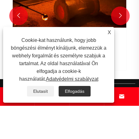


X
Cookie-kat használunk, hogy jobb
böngészési élményt kínáljunk, elemezzük a
webhely forgalmát és személyre szabjuk a
tartalmat. Az oldal használatával Ön
elfogadja a cookie-k
használatát.
Adatvédelmi szabályzat
Rólunk
Elutasít
Elfogadás




Termékek
Hír