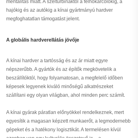
mentalitás miatt. A szélturbináktól a felhőkarcolókig, a
hajókig és az autókig a kínai gyártmányú hardver
megfoghatatlan támogatást jelent.
A globális hardverellátás jövője
A kínai hardver a tartósság és az ár miatt egyre
népszerűbb. A gyártók és az építők megkövetelik a
beszállítóktól, hogy folyamatosan, a megfelelő időben
képesek legyenek kiváló minőségű alkatrészeket
szállítani egy olyan világban, ahol minden perc számít.
A kínai gyárak páratlan előnyökkel rendelkeznek, mert
egyesítik a magasan képzett munkaerőt, a legmodernebb
gépeket és a hatékony logisztikát. A termelésen kívül