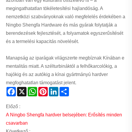
azonban van egy kulturális összetevő is – a
megingathatatlan tökéletesítési hajlandóság. A
nemzetközi szabványoknak való megfelelés érdekében a
Ningbo Shengfa Hardware és más gyárak folytatják a
berendezések fejlesztését, a folyamatok egyszerűsítését
és a termelési kapacitás növelését.
Manapság az iparágak világszerte megbíznak Kínában e
mentalitás miatt. A szélturbináktól a felhőkarcolókig, a
hajókig és az autókig a kínai gyártmányú hardver
megfoghatatlan támogatást jelent.
Facebook
X
WhatsApp
Pinterest
LinkedIn
Share
Előző :
A Ningbo Shengfa hardver belsejében: Erősítés minden
csavarban
Következő :