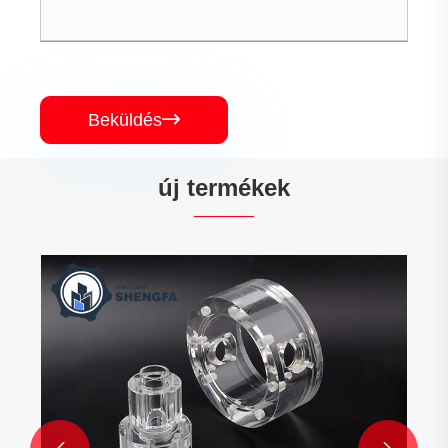
Beküldés

új termékek
Fém CNC megmunkálási szolgáltatás
Mutass többet >>