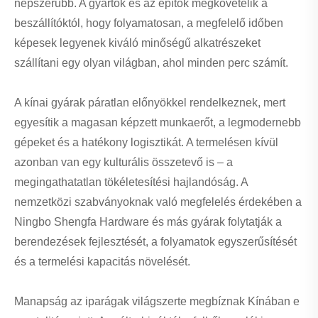
népszerűbb. A gyártók és az építők megkövetelik a
beszállítóktól, hogy folyamatosan, a megfelelő időben
képesek legyenek kiváló minőségű alkatrészeket
szállítani egy olyan világban, ahol minden perc számít.
A kínai gyárak páratlan előnyökkel rendelkeznek, mert
egyesítik a magasan képzett munkaerőt, a legmodernebb
gépeket és a hatékony logisztikát. A termelésen kívül
azonban van egy kulturális összetevő is – a
megingathatatlan tökéletesítési hajlandóság. A
nemzetközi szabványoknak való megfelelés érdekében a
Ningbo Shengfa Hardware és más gyárak folytatják a
berendezések fejlesztését, a folyamatok egyszerűsítését
és a termelési kapacitás növelését.
Manapság az iparágak világszerte megbíznak Kínában e