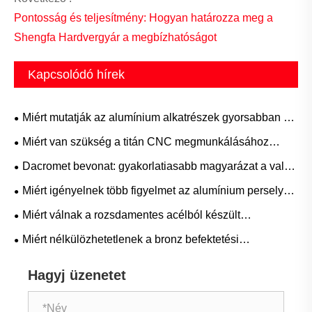
Pontosság és teljesítmény: Hogyan határozza meg a
Shengfa Hardvergyár a megbízhatóságot
Kapcsolódó hírek
Miért mutatják az alumínium alkatrészek gyorsabban az
eltéréseket, mint az acél?
Miért van szükség a titán CNC megmunkálásához
nagynyomású hűtőfolyadékra és speciális
Dacromet bevonat: gyakorlatiasabb magyarázat a valós
szerszámokra?
használatból
Miért igényelnek több figyelmet az alumínium perselyek,
mint amennyit a méretük sugall?
Miért válnak a rozsdamentes acélból készült
öntvényalkatrészek ma a legmegbízhatóbb megoldás a
Miért nélkülözhetetlenek a bronz befektetési
nagy pontosságú gyártáshoz
öntőalkatrészek a modern gyártáshoz?
Hagyj üzenetet