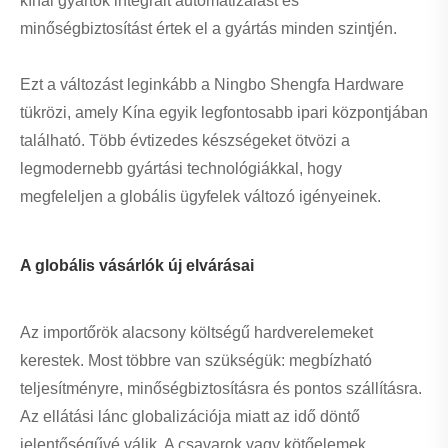
kínai gyártók integrált automatizálást és
minőségbiztosítást értek el a gyártás minden szintjén.
Ezt a változást leginkább a Ningbo Shengfa Hardware
tükrözi, amely Kína egyik legfontosabb ipari központjában
található. Több évtizedes készségeket ötvözi a
legmodernebb gyártási technológiákkal, hogy
megfeleljen a globális ügyfelek változó igényeinek.
A globális vásárlók új elvárásai
Az importőrök alacsony költségű hardverelemeket
kerestek. Most többre van szükségük: megbízható
teljesítményre, minőségbiztosításra és pontos szállításra.
Az ellátási lánc globalizációja miatt az idő döntő
jelentőségűvé válik. A csavarok vagy kötőelemek