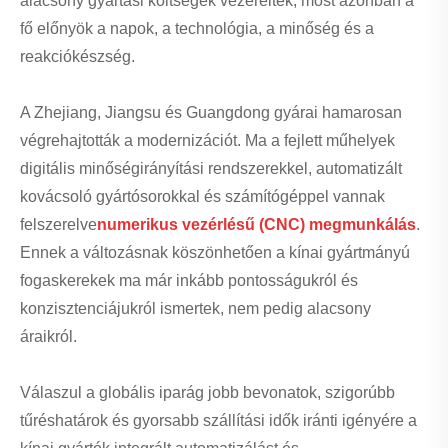
alacsony gyártási költségek vezérelték, most azonban a
fő előnyök a napok, a technológia, a minőség és a
reakciókészség.
A Zhejiang, Jiangsu és Guangdong gyárai hamarosan
végrehajtották a modernizációt. Ma a fejlett műhelyek
digitális minőségirányítási rendszerekkel, automatizált
kovácsoló gyártósorokkal és számítógéppel vannak
felszerelve
numerikus vezérlésű (CNC) megmunkálás
.
Ennek a változásnak köszönhetően a kínai gyártmányú
fogaskerekek ma már inkább pontosságukról és
konzisztenciájukról ismertek, nem pedig alacsony
áraikról.
Válaszul a globális iparág jobb bevonatok, szigorúbb
tűréshatárok és gyorsabb szállítási idők iránti igényére a