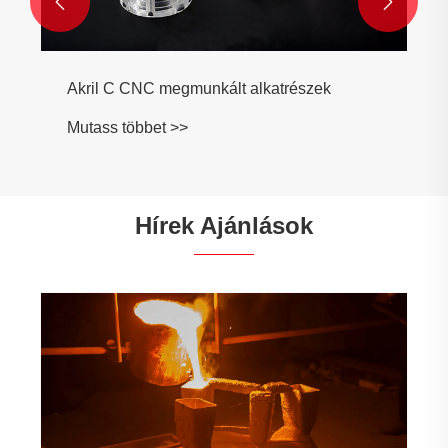


k
Hírek Ajánlások
A globális piacok kiszolgálásából levont
tanulságok – Ningbo Shengffa hardver
Mutass többet >>