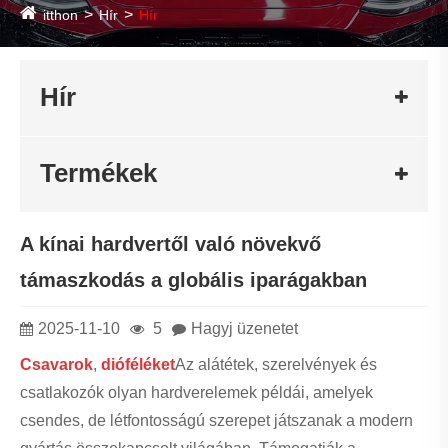
itthon
Hír
Hír
Hír
Termékek
A kínai hardvertől való növekvő
támaszkodás a globális iparágakban
2025-11-10
5
Hagyj üzenetet
Csavarok
,
dióféléket
Az alátétek, szerelvények és
csatlakozók olyan hardverelemek példái, amelyek
csendes, de létfontosságú szerepet játszanak a modern