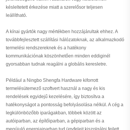
késleltetett érkezése miatt a szerelősor teljesen
leállítható.
A kínai gyártók nagy mértékben hozzájárultak ehhez. A
továbbfejlesztett szállítási hálózatoknak, az alkalmazkodó
termelési rendszereknek és a hatékony
kommunikációnak köszönhetően minden eddiginél
gyorsabban tudnak reagálni a globális keresletre.
Például a Ningbo Shengfa Hardware kiforrott
termelésütemező szoftvert használ a nagy és kis
rendelések egyidejű kezelésére, így biztosítva a
hatékonyságot a pontosság befolyásolása nélkül. A cég a
legkülönbözőbb iparágakban, többek között az
autóiparban, az építőiparban, a gépiparban és a
megújuló energiaiparban tud ügyfeleit kiszolgálni fejlett